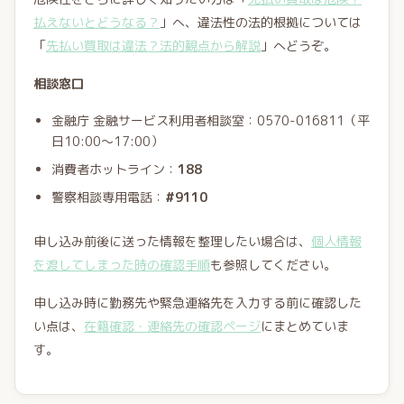
払えないとどうなる？
」へ、違法性の法的根拠については
「
先払い買取は違法？法的観点から解説
」へどうぞ。
相談窓口
金融庁 金融サービス利用者相談室：0570-016811（平
日10:00〜17:00）
消費者ホットライン：
188
警察相談専用電話：
#9110
申し込み前後に送った情報を整理したい場合は、
個人情報
を渡してしまった時の確認手順
も参照してください。
申し込み時に勤務先や緊急連絡先を入力する前に確認した
い点は、
在籍確認・連絡先の確認ページ
にまとめていま
す。