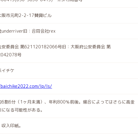
阪市元町2-2-17賛興ビル
nderriver旧：合同会社rex
安委員会 第621120182066号旧：大阪府公安委員会 第
R042078号
バイチケ
/baichike2022.com/lp/ls/
約6割6分（1ヶ月未満）、年利800％前後。場合によってはさらに高金
引になる可能性がある。
、収入印紙。