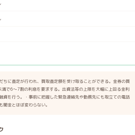
し
し
だちに査定が行われ、買取査定額を受け取ることができる。金券の買
未満で6～7割の利息を要求する。出資法等の上限を大幅に上回る金利
融資を行う。・事前に把握した緊急連絡先や勤務先にも取立ての電話
も闇金とほぼ変わらない。
ク