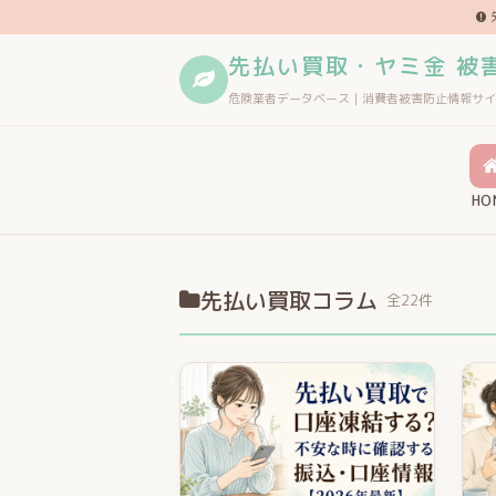
先払い買取・ヤミ金 被
危険業者データベース｜消費者被害防止情報サイ
HO
先払い買取コラム
全22件