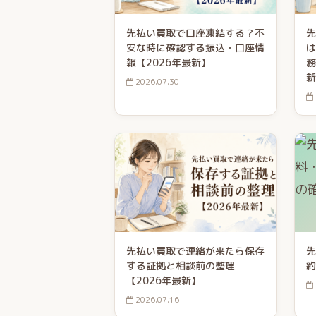
先払い買取で口座凍結する？不
先
安な時に確認する振込・口座情
は
報【2026年最新】
務
新
2026.07.30
先払い買取で連絡が来たら保存
先
する証拠と相談前の整理
約
【2026年最新】
2026.07.16