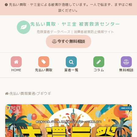
先払い買取・ヤミ金による被害が急増しています。一人で悩まず、まずはご相
談ください。
先払い買取・ヤミ金 被害救済センター
危険業者データベース｜消費者被害防止情報サイト
今すぐ無料相談
HOME
先払い買取
業者一覧
コラム
無料相談
›
先払い買取業者
›
ブギウギ