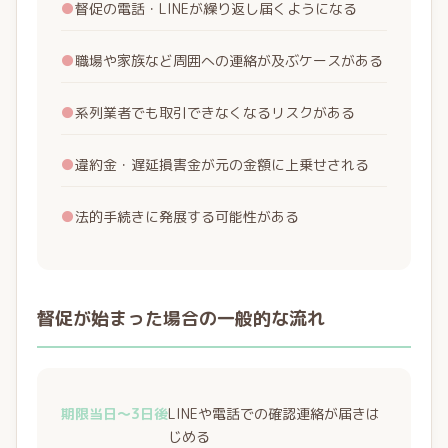
●
督促の電話・LINEが繰り返し届くようになる
●
職場や家族など周囲への連絡が及ぶケースがある
●
系列業者でも取引できなくなるリスクがある
●
違約金・遅延損害金が元の金額に上乗せされる
●
法的手続きに発展する可能性がある
督促が始まった場合の一般的な流れ
期限当日〜3日後
LINEや電話での確認連絡が届きは
じめる