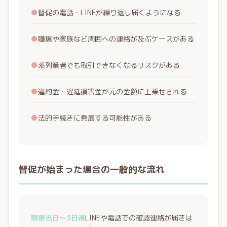
●
督促の電話・LINEが繰り返し届くようになる
●
職場や家族など周囲への連絡が及ぶケースがある
●
系列業者でも取引できなくなるリスクがある
●
違約金・遅延損害金が元の金額に上乗せされる
●
法的手続きに発展する可能性がある
督促が始まった場合の一般的な流れ
期限当日〜3日後
LINEや電話での確認連絡が届きは