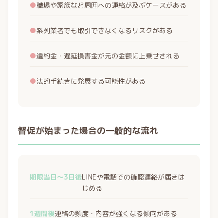
●
職場や家族など周囲への連絡が及ぶケースがある
●
系列業者でも取引できなくなるリスクがある
●
違約金・遅延損害金が元の金額に上乗せされる
●
法的手続きに発展する可能性がある
督促が始まった場合の一般的な流れ
期限当日〜3日後
LINEや電話での確認連絡が届きは
じめる
1週間後
連絡の頻度・内容が強くなる傾向がある