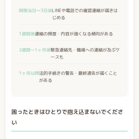
期限当日〜3日後
LINEや電話での確認連絡が届きは
じめる
1週間後
連絡の頻度・内容が強くなる傾向がある
2週間〜1ヶ月後
緊急連絡先・職場への連絡が及ぶケ
ースも
1ヶ月以降
法的手続きの警告・最終通告が届くこと
がある
困ったときはひとりで抱え込まないでくださ
い