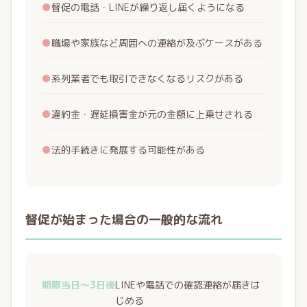
●
督促の電話・LINEが繰り返し届くようになる
●
職場や家族など周囲への連絡が及ぶケースがある
●
系列業者でも取引できなくなるリスクがある
●
違約金・遅延損害金が元の金額に上乗せされる
●
法的手続きに発展する可能性がある
督促が始まった場合の一般的な流れ
期限当日〜3日後
LINEや電話での確認連絡が届きは
じめる