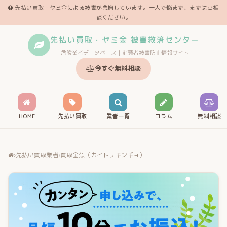
先払い買取・ヤミ金による被害が急増しています。一人で悩まず、まずはご相
談ください。
先払い買取・ヤミ金 被害救済センター
危険業者データベース｜消費者被害防止情報サイト
今すぐ無料相談
HOME
先払い買取
業者一覧
コラム
無料相談
›
先払い買取業者
›
買取金魚（カイトリキンギョ）