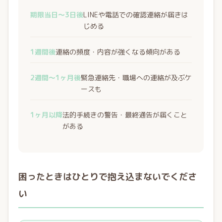
期限当日〜3日後
LINEや電話での確認連絡が届きは
じめる
1週間後
連絡の頻度・内容が強くなる傾向がある
2週間〜1ヶ月後
緊急連絡先・職場への連絡が及ぶケ
ースも
1ヶ月以降
法的手続きの警告・最終通告が届くこと
がある
困ったときはひとりで抱え込まないでくださ
い