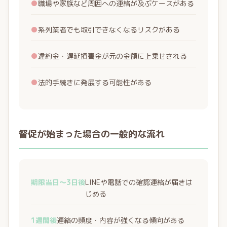
●
職場や家族など周囲への連絡が及ぶケースがある
●
系列業者でも取引できなくなるリスクがある
●
違約金・遅延損害金が元の金額に上乗せされる
●
法的手続きに発展する可能性がある
督促が始まった場合の一般的な流れ
期限当日〜3日後
LINEや電話での確認連絡が届きは
じめる
1週間後
連絡の頻度・内容が強くなる傾向がある