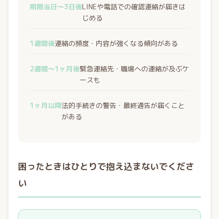
期限当日〜3日後
LINEや電話での確認連絡が届きは
じめる
1週間後
連絡の頻度・内容が強くなる傾向がある
2週間〜1ヶ月後
緊急連絡先・職場への連絡が及ぶケ
ースも
1ヶ月以降
法的手続きの警告・最終通告が届くこと
がある
困ったときはひとりで抱え込まないでくださ
い