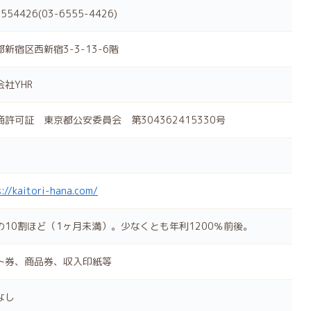
554426(03-6555-4426)
新宿区西新宿3-3-13-6階
会社YHR
商許可証 東京都公安委員会 第304362415330号
s://kaitori-hana.com/
の10割ほど（1ヶ月未満）。少なくとも年利1200％前後。
ト券、商品券、収入印紙等
なし