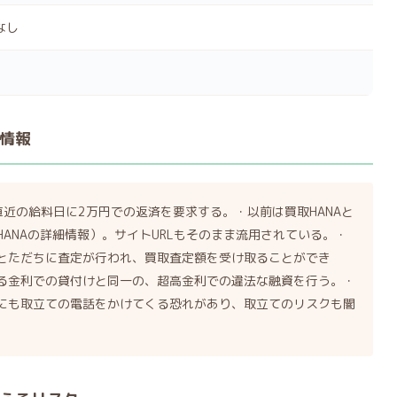
なし
情報
近の給料日に2万円での返済を要求する。・以前は買取HANAと
ANAの詳細情報）。サイトURLもそのまま流用されている。・
とただちに査定が行われ、買取査定額を受け取ることができ
る金利での貸付けと同一の、超高金利での違法な融資を行う。・
にも取立ての電話をかけてくる恐れがあり、取立てのリスクも闇