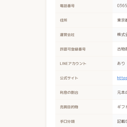
0365
電話番号
東京都
住所
株式
運営会社
古物
許認可登録番号
あり
LINEアカウント
http
公式サイト
元本
利息の割合
ギフ
売買目的物
記載
手口分類