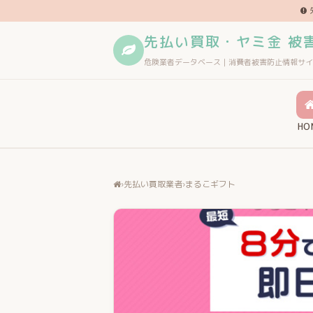
先払い買取・ヤミ金 被
危険業者データベース｜消費者被害防止情報サイ
HO
›
先払い買取業者
›
まるこギフト