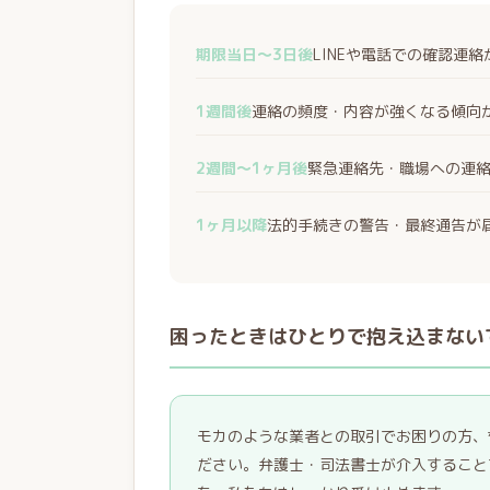
期限当日〜3日後
LINEや電話での確認連
1週間後
連絡の頻度・内容が強くなる傾向
2週間〜1ヶ月後
緊急連絡先・職場への連
1ヶ月以降
法的手続きの警告・最終通告が
困ったときはひとりで抱え込まない
モカのような業者との取引でお困りの方、
ださい。弁護士・司法書士が介入すること