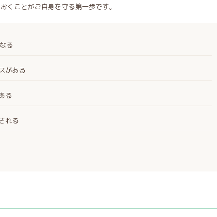
ておくことがご自身を守る第一歩です。
になる
スがある
ある
される