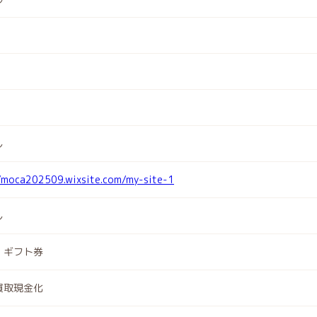
し
//moca202509.wixsite.com/my-site-1
し
、ギフト券
買取現金化