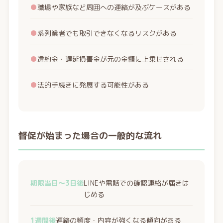
●
職場や家族など周囲への連絡が及ぶケースがある
●
系列業者でも取引できなくなるリスクがある
●
違約金・遅延損害金が元の金額に上乗せされる
●
法的手続きに発展する可能性がある
督促が始まった場合の一般的な流れ
期限当日〜3日後
LINEや電話での確認連絡が届きは
じめる
1週間後
連絡の頻度・内容が強くなる傾向がある