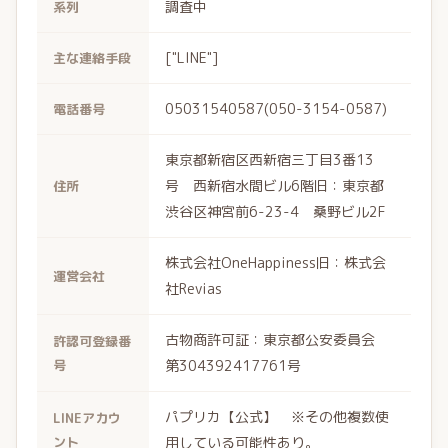
調査中
系列
["LINE"]
主な連絡手段
05031540587(050-3154-0587)
電話番号
東京都新宿区西新宿三丁目3番13
号 西新宿水間ビル6階旧：東京都
住所
渋谷区神宮前6-23-4 桑野ビル2F
株式会社OneHappiness旧：株式会
運営会社
社Revias
古物商許可証：東京都公安委員会
許認可登録番
号
第304392417761号
パプリカ【公式】 ※その他複数使
LINEアカウ
ント
用している可能性あり。