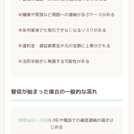
●
職場や家族など周囲への連絡が及ぶケースがある
●
系列業者でも取引できなくなるリスクがある
●
違約金・遅延損害金が元の金額に上乗せされる
●
法的手続きに発展する可能性がある
督促が始まった場合の一般的な流れ
期限当日〜3日後
LINEや電話での確認連絡が届きは
じめる