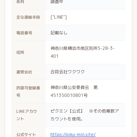
調査中
系列
["LINE"]
主な連絡手段
記載なし
電話番号
神奈川県横浜市南区別所5-28-3-
住所
401
合同会社ワクワク
運営会社
神奈川県公安委員会 第
許認可登録番
号
451350010801号
ピクミン【公式】 ※その他複数ア
LINEアカウ
ント
カウントを使用。
https://piku-min.site/
公式サイト