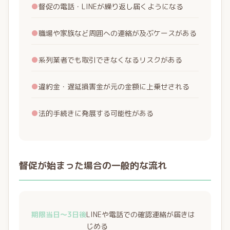
●
督促の電話・LINEが繰り返し届くようになる
●
職場や家族など周囲への連絡が及ぶケースがある
●
系列業者でも取引できなくなるリスクがある
●
違約金・遅延損害金が元の金額に上乗せされる
●
法的手続きに発展する可能性がある
督促が始まった場合の一般的な流れ
期限当日〜3日後
LINEや電話での確認連絡が届きは
じめる