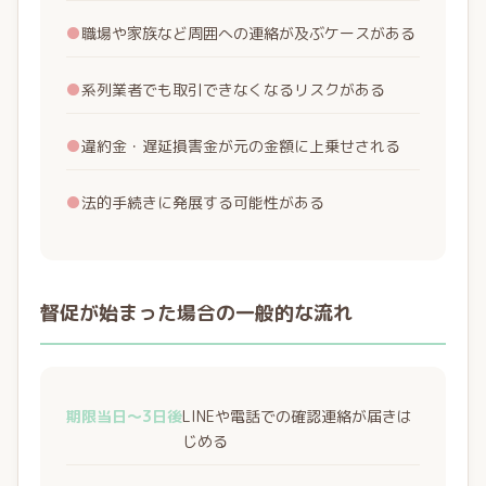
●
職場や家族など周囲への連絡が及ぶケースがある
●
系列業者でも取引できなくなるリスクがある
●
違約金・遅延損害金が元の金額に上乗せされる
●
法的手続きに発展する可能性がある
督促が始まった場合の一般的な流れ
期限当日〜3日後
LINEや電話での確認連絡が届きは
じめる