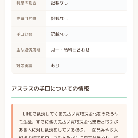
記載なし
利息の割合
記載なし
売買目的物
記載なし
手口分類
月一・給料日合わせ
主な返済周期
あり
対応実績
アスラスの手口についての情報
・LINEで勧誘してくる先払い買取現金化をうたうヤ
ミ金融。すでに他の先払い買取現金化業者と取引が
ある人に対し勧誘をしている模様。・商品券や収入
印紙の買取を申し込むとただちに査定が行われ、買