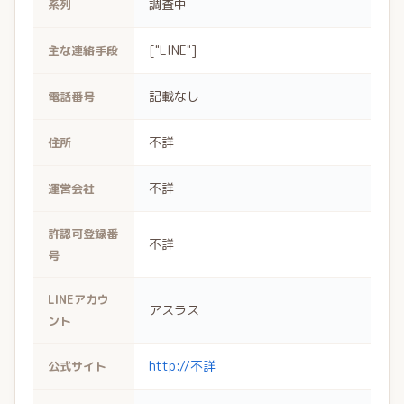
調査中
系列
["LINE"]
主な連絡手段
記載なし
電話番号
不詳
住所
不詳
運営会社
許認可登録番
不詳
号
LINEアカウ
アスラス
ント
http://不詳
公式サイト