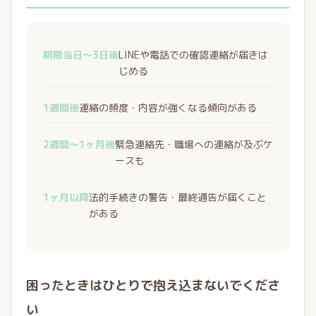
期限当日〜3日後
LINEや電話での確認連絡が届きは
じめる
1週間後
連絡の頻度・内容が強くなる傾向がある
2週間〜1ヶ月後
緊急連絡先・職場への連絡が及ぶケ
ースも
1ヶ月以降
法的手続きの警告・最終通告が届くこと
がある
困ったときはひとりで抱え込まないでくださ
い