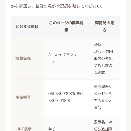
かを確認し、結論を急がず記録を残してください。
このページの掲載情
確認時の見
照合する項目
報
方
SMS・
LINE・案内
Answer（アンサ
掲載名称
画面の表記
ー）
ゆれも含め
て確認
発信履歴や
05053699989(050-
メッセージ
電話番号
5369-9989)
内の番号と
照合
表示名・友
LINE表示
あり
だち追加画