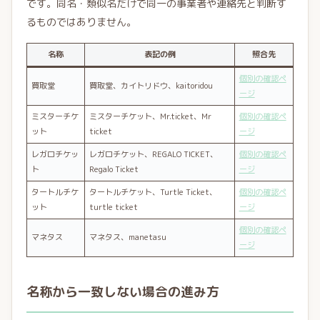
です。同名・類似名だけで同一の事業者や連絡先と判断す
るものではありません。
名称
表記の例
照合先
個別の確認ペ
買取堂
買取堂、カイトリドウ、kaitoridou
ージ
ミスターチケ
ミスターチケット、Mr.ticket、Mr
個別の確認ペ
ット
ticket
ージ
レガロチケッ
レガロチケット、REGALO TICKET、
個別の確認ペ
ト
Regalo Ticket
ージ
タートルチケ
タートルチケット、Turtle Ticket、
個別の確認ペ
ット
turtle ticket
ージ
個別の確認ペ
マネタス
マネタス、manetasu
ージ
名称から一致しない場合の進み方