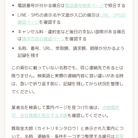
電話番号が分かる場合は
電話番号検索ページ
で照合する
LINE・SMSの表示名や文面が入口の場合は
LINE・SMSの
確認ページ
を確認する
キャンセル料・違約金など後日の支払い説明がある場合
は
請求内容の確認ページ
を確認する
名称、番号、URL、受取額、請求額、期限が分かるよう
記録を残す
この索引に載っていない名称でも、同じ連絡先であるとは
限りません。検索語と実際の連絡内容に食い違いがある時
は、急いで折り返す前に、記録を残してから状況を整理し
てください。
業者名を検索して案内ページを見つけた後は、
古物商許
可・会社情報を照合する手順
も確認してください。
買取金太郎（カイトリキンタロウ）と表示された案内につ
いて、名称・連絡先・条件を一つずつ整理する場合は
買取