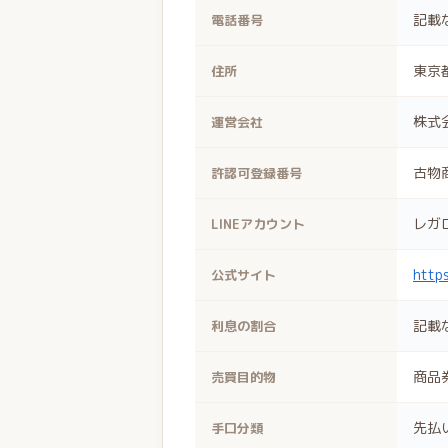
記載
電話番号
東京都
住所
株式
運営会社
古物
許認可登録番号
レガ
LINEアカウント
https
公式サイト
記載
利息の割合
商品
売買目的物
先払
手口分類