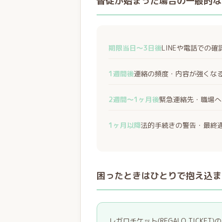
督促が始まった場合の一般的な
期限当日〜3日後
LINEや電話での
1週間後
連絡の頻度・内容が強くな
2週間〜1ヶ月後
緊急連絡先・職場へ
1ヶ月以降
法的手続きの警告・最終
困ったときはひとりで抱え込ま
レガロチケット(REGALO TIC