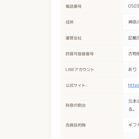
0503
電話番号
神奈
住所
記載
運営会社
古物
許認可登録番号
あり
LINEアカウント
https
公式サイト
元本
利息の割合
る。
ギフ
売買目的物