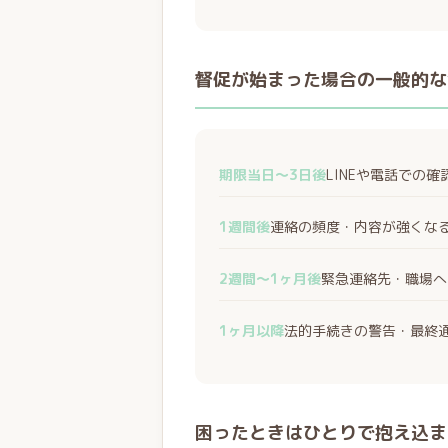
督促が始まった場合の一般的な
期限当日〜3日後
LINEや電話での
1週間後
連絡の頻度・内容が強くな
2週間〜1ヶ月後
緊急連絡先・職場へ
1ヶ月以降
法的手続きの警告・最終
困ったときはひとりで抱え込ま