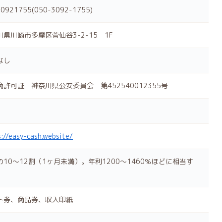
0921755(050-3092-1755)
川県川崎市多摩区菅仙谷3-2-15 1F
なし
商許可証 神奈川県公安委員会 第452540012355号
://easy-cash.website/
の10～12割（1ヶ月未満）。年利1200～1460％ほどに相当す
ト券、商品券、収入印紙