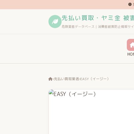
先払い買取・ヤミ金 被
危険業者データベース｜消費者被害防止情報サイ
HO
›
先払い買取業者
›
EASY（イージー）