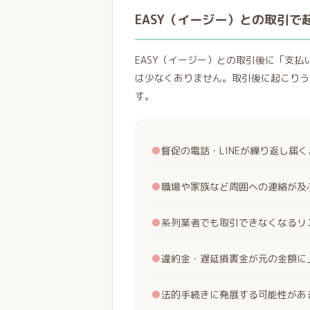
EASY（イージー）との取引で
EASY（イージー）との取引後に「支
は少なくありません。取引後に起こりう
す。
●
督促の電話・LINEが繰り返し届
●
職場や家族など周囲への連絡が及
●
系列業者でも取引できなくなるリ
●
違約金・遅延損害金が元の金額に
●
法的手続きに発展する可能性があ