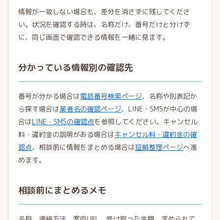
情報が一致しない場合も、差分を消さずに残してくださ
い。状況を確認する時は、名称だけ、番号だけと分けず
に、同じ画面で確認できる情報を一緒に見ます。
分かっている情報別の確認先
番号が分かる場合は
電話番号検索ページ
、名称や別表記か
ら探す場合は
業者名の確認ページ
、LINE・SMSが中心の場
合は
LINE・SMSの確認点
を参照してください。キャンセル
料・違約金の説明がある場合は
キャンセル料・違約金の確
認点
、相談前に情報をまとめる場合は
証拠整理ページ
へ進
めます。
相談前にまとめるメモ
名称、連絡方法、案内URL、受け取った金額、求められて