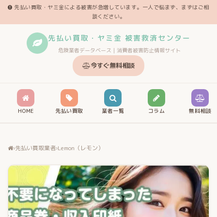
先払い買取・ヤミ金による被害が急増しています。一人で悩まず、まずはご相
談ください。
先払い買取・ヤミ金 被害救済センター
危険業者データベース｜消費者被害防止情報サイト
今すぐ無料相談
HOME
先払い買取
業者一覧
コラム
無料相談
›
先払い買取業者
›
Lemon（レモン）