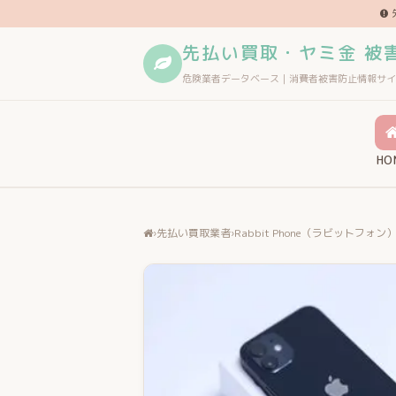
先払い買取・ヤミ金 被
危険業者データベース｜消費者被害防止情報サイ
HO
›
先払い買取業者
›
Rabbit Phone（ラビットフォン