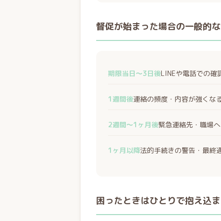
督促が始まった場合の一般的な
期限当日〜3日後
LINEや電話での
1週間後
連絡の頻度・内容が強くな
2週間〜1ヶ月後
緊急連絡先・職場へ
1ヶ月以降
法的手続きの警告・最終
困ったときはひとりで抱え込ま