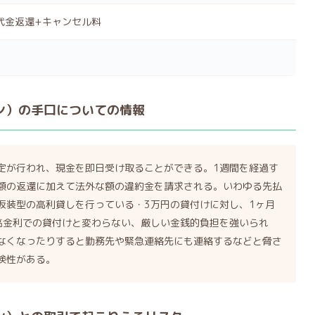
代金返還+キャンセル料
フォン）の手口についての情報
定が行われ、現金を即日受け取ることができる。1週間を経過す
額の返還に加えて法外な額の違約金を請求される。いわゆる先払
仮装型の高利貸しを行っている・3万円の貸付けに対し、1ヶ月
高金利での貸付けと変わらない、厳しい金銭的負担を強いられ
なくなったりすると勤務先や緊急連絡先にも連絡するなどと脅さ
険性がある。