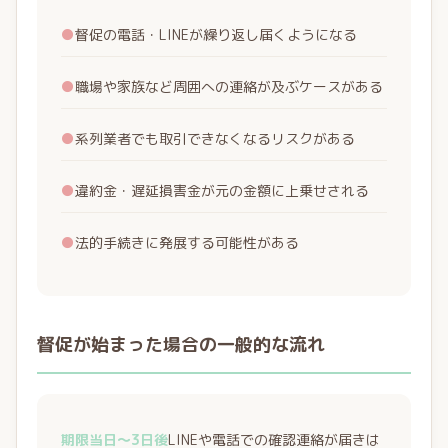
●
督促の電話・LINEが繰り返し届くようになる
●
職場や家族など周囲への連絡が及ぶケースがある
●
系列業者でも取引できなくなるリスクがある
●
違約金・遅延損害金が元の金額に上乗せされる
●
法的手続きに発展する可能性がある
督促が始まった場合の一般的な流れ
期限当日〜3日後
LINEや電話での確認連絡が届きは