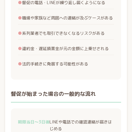
●
督促の電話・LINEが繰り返し届くようになる
●
職場や家族など周囲への連絡が及ぶケースがある
●
系列業者でも取引できなくなるリスクがある
●
違約金・遅延損害金が元の金額に上乗せされる
●
法的手続きに発展する可能性がある
督促が始まった場合の一般的な流れ
期限当日〜3日後
LINEや電話での確認連絡が届きは
じめる