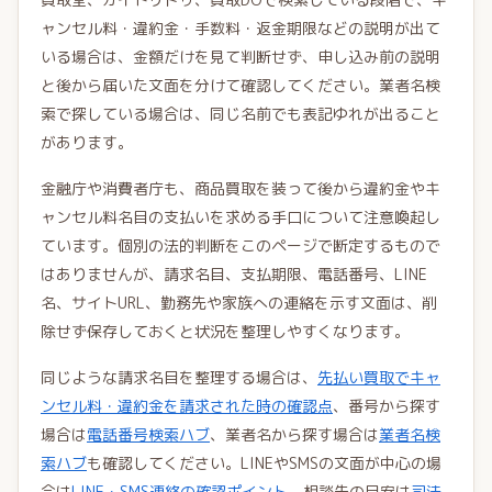
ャンセル料・違約金・手数料・返金期限などの説明が出て
いる場合は、金額だけを見て判断せず、申し込み前の説明
と後から届いた文面を分けて確認してください。業者名検
索で探している場合は、同じ名前でも表記ゆれが出ること
があります。
金融庁や消費者庁も、商品買取を装って後から違約金やキ
ャンセル料名目の支払いを求める手口について注意喚起し
ています。個別の法的判断をこのページで断定するもので
はありませんが、請求名目、支払期限、電話番号、LINE
名、サイトURL、勤務先や家族への連絡を示す文面は、削
除せず保存しておくと状況を整理しやすくなります。
同じような請求名目を整理する場合は、
先払い買取でキャ
ンセル料・違約金を請求された時の確認点
、番号から探す
場合は
電話番号検索ハブ
、業者名から探す場合は
業者名検
索ハブ
も確認してください。LINEやSMSの文面が中心の場
合は
LINE・SMS連絡の確認ポイント
、相談先の目安は
司法