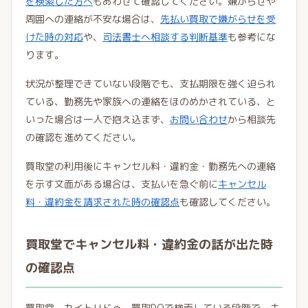
を検索した方へ
もあわせて確認してください。嫌がらせや
周囲への連絡が不安な場合は、
先払い買取で嫌がらせを受
けた時の対応
や、
司法書士へ相談する判断基準
も参考にな
ります。
状況が整理できていない段階でも、支払期限を強く迫られ
ている、勤務先や家族への連絡をほのめかされている、と
いった場合は一人で抱え込まず、
お問い合わせ
から相談先
の確認を進めてください。
買取堂の利用後にキャンセル料・違約金・勤務先への連絡
を示す文面がある場合は、支払いを急ぐ前に
キャンセル
料・違約金を請求された時の確認点
も確認してください。
買取堂でキャンセル料・違約金の話が出た時
の確認点
買取堂、カイトリドゥ、買取DOで検索している段階で、キ