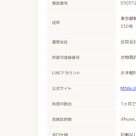
05031
電話番号
東京都新
住所
530号
合同会社
運営会社
古物商許
許認可登録番号
お手軽R
LINEアカウント
https:/
公式サイト
1ヵ月
利息の割合
iPhon
売買目的物
記載な
手口分類