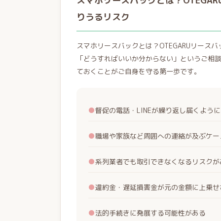
スマホリースバックとは？OTEGA
りうるリスク
スマホリースバックとは？OTEGARUリー
「どうすればいいか分からない」というご相
ておくことがご自身を守る第一歩です。
●
督促の電話・LINEが繰り返し届くよう
●
職場や家族など周囲への連絡が及ぶケー
●
系列業者でも取引できなくなるリスクが
●
違約金・遅延損害金が元の金額に上乗せ
●
法的手続きに発展する可能性がある