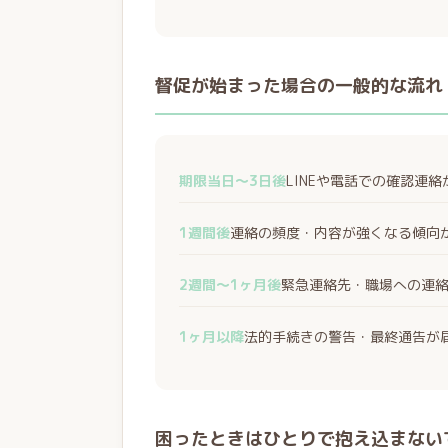
督促が始まった場合の一般的な流れ
期限当日〜3日後
LINEや電話での確認連
1週間後
連絡の頻度・内容が強くなる傾向
2週間〜1ヶ月後
緊急連絡先・職場への連
1ヶ月以降
法的手続きの警告・最終通告が
困ったときはひとりで抱え込まない