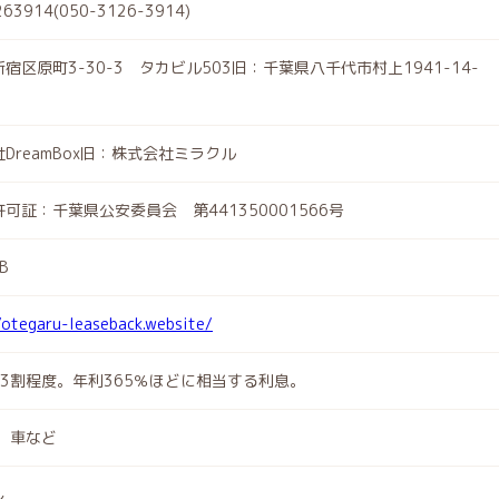
263914(050-3126-3914)
宿区原町3-30-3 タカビル503旧：千葉県八千代市村上1941-14-
DreamBox旧：株式会社ミラクル
可証：千葉県公安委員会 第441350001566号
B
/otegaru-leaseback.website/
で3割程度。年利365％ほどに相当する利息。
e、車など
し