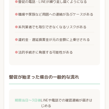
●
督促の電話・LINEが繰り返し届くようになる
●
職場や家族など周囲への連絡が及ぶケースがある
●
系列業者でも取引できなくなるリスクがある
●
違約金・遅延損害金が元の金額に上乗せされる
●
法的手続きに発展する可能性がある
督促が始まった場合の一般的な流れ
期限当日〜3日後
LINEや電話での確認連絡が届きは
じめる