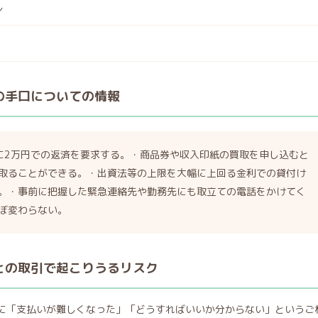
し
）の手口についての情報
に2万円での返済を要求する。・商品券や収入印紙の買取を申し込むと
取ることができる。・出資法等の上限を大幅に上回る金利での貸付け
。・事前に把握した緊急連絡先や勤務先にも取立ての電話をかけてく
ぼ変わらない。
）との取引で起こりうるリスク
引後に「支払いが難しくなった」「どうすればいいか分からない」というご