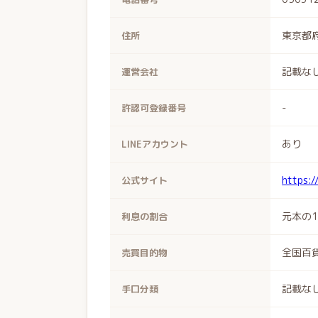
東京都府
住所
記載な
運営会社
-
許認可登録番号
あり
LINEアカウント
https:/
公式サイト
元本の
利息の割合
全国百
売買目的物
記載な
手口分類