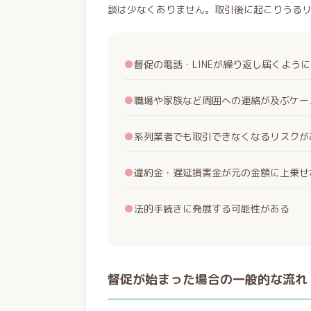
談は少なくありません。取引後に起こりうる
●
督促の電話・LINEが繰り返し届くよう
●
職場や家族など周囲への連絡が及ぶケー
●
系列業者でも取引できなくなるリスクが
●
違約金・遅延損害金が元の金額に上乗せ
●
法的手続きに発展する可能性がある
督促が始まった場合の一般的な流れ