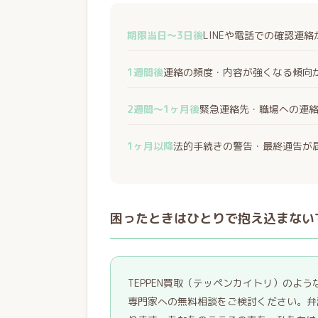
期限当日〜3日後
LINEや電話での確認連
1週間後
連絡の頻度・内容が強くなる傾向
2週間〜1ヶ月後
緊急連絡先・職場への連
1ヶ月以降
法的手続きの警告・最終通告が
困ったときはひとりで抱え込まない
TEPPEN買取（テッペンカイトリ）のよ
専門家への無料相談をご検討ください。弁