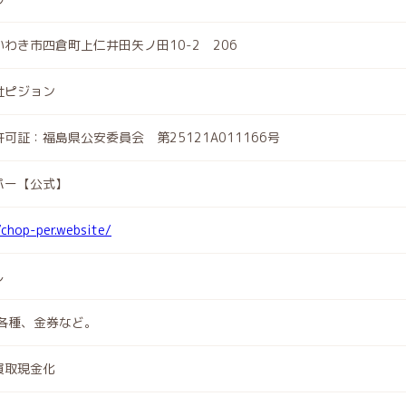
わき市四倉町上仁井田矢ノ田10-2 206
社ピジョン
可証：福島県公安委員会 第25121A011166号
パー【公式】
/chop-per.website/
し
ne各種、金券など。
買取現金化