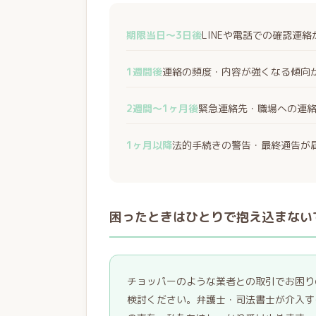
期限当日〜3日後
LINEや電話での確認連
1週間後
連絡の頻度・内容が強くなる傾向
2週間〜1ヶ月後
緊急連絡先・職場への連
1ヶ月以降
法的手続きの警告・最終通告が
困ったときはひとりで抱え込まない
チョッパーのような業者との取引でお困り
検討ください。弁護士・司法書士が介入す