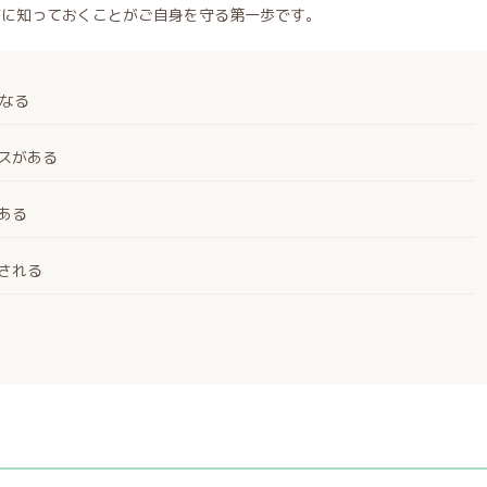
前に知っておくことがご自身を守る第一歩です。
になる
スがある
ある
される