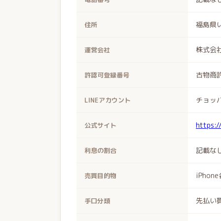
福島県い
住所
株式会
運営会社
古物商許
許認可登録番号
チョッ
LINEアカウント
https:/
公式サイト
記載な
利息の割合
iPho
売買目的物
先払い
手口分類