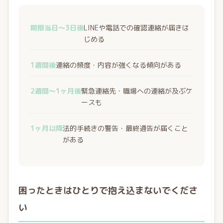
期限当日〜3日後
LINEや電話での確認連絡が届きは
じめる
1週間後
連絡の頻度・内容が強くなる傾向がある
2週間〜1ヶ月後
緊急連絡先・職場への連絡が及ぶケ
ースも
1ヶ月以降
法的手続きの警告・最終通告が届くこと
がある
困ったときはひとりで抱え込まないでくださ
い