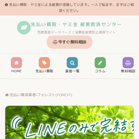
先払い買取・ヤミ金による被害が急増しています。一人で悩まず、まずはご相
談ください。
先払い買取・ヤミ金 被害救済センター
危険業者データベース｜消費者被害防止情報サイト
今すぐ無料相談
HOME
先払い買取
業者一覧
コラム
無料相談
›
先払い買取業者
›
フォレスト(FOREST)