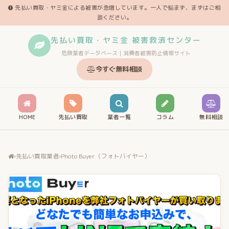
先払い買取・ヤミ金による被害が急増しています。一人で悩まず、まずはご相
談ください。
先払い買取・ヤミ金 被害救済センター
危険業者データベース｜消費者被害防止情報サイト
今すぐ無料相談
HOME
先払い買取
業者一覧
コラム
無料相談
›
先払い買取業者
›
Photo Buyer（フォトバイヤー）