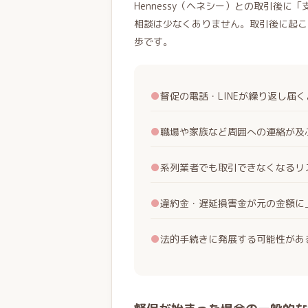
Hennessy（ヘネシー）との取引後
相談は少なくありません。取引後に起こ
歩です。
●
督促の電話・LINEが繰り返し届
●
職場や家族など周囲への連絡が及
●
系列業者でも取引できなくなるリ
●
違約金・遅延損害金が元の金額に
●
法的手続きに発展する可能性があ