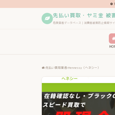
先払い買取・ヤミ金 被
危険業者データベース｜消費者被害防止情報サイ
HO
›
先払い買取業者
›
Hennessy（ヘネシー）