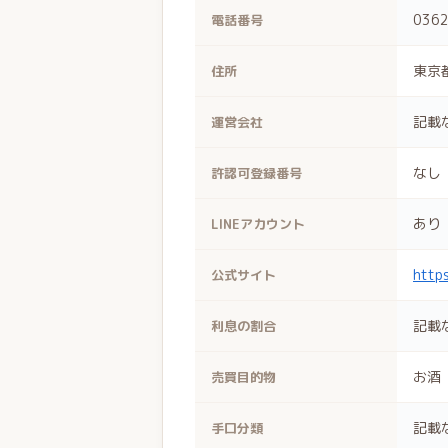
0362
電話番号
東京都
住所
記載
運営会社
なし
許認可登録番号
あり
LINEアカウント
http
公式サイト
記載
利息の割合
お酒
売買目的物
記載
手口分類