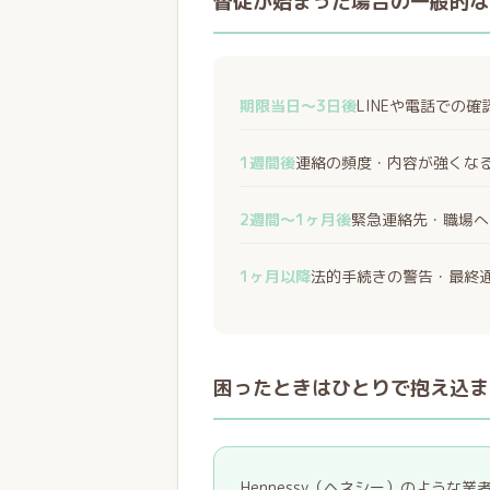
督促が始まった場合の一般的な
期限当日〜3日後
LINEや電話での
1週間後
連絡の頻度・内容が強くな
2週間〜1ヶ月後
緊急連絡先・職場へ
1ヶ月以降
法的手続きの警告・最終
困ったときはひとりで抱え込ま
Hennessy（ヘネシー）のよう