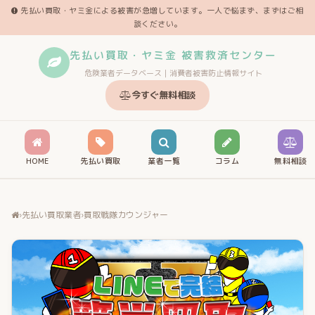
先払い買取・ヤミ金による被害が急増しています。一人で悩まず、まずはご相
談ください。
先払い買取・ヤミ金 被害救済センター
危険業者データベース｜消費者被害防止情報サイト
今すぐ無料相談
HOME
先払い買取
業者一覧
コラム
無料相談
›
先払い買取業者
›
買取戦隊カウンジャー