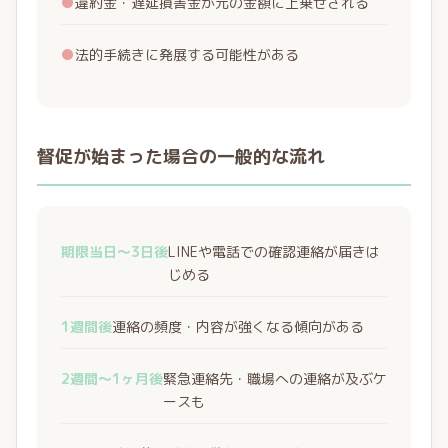
●
違約金・遅延損害金が元の金額に上乗せされる
●
法的手続きに発展する可能性がある
督促が始まった場合の一般的な流れ
期限当日〜3日後
LINEや電話での確認連絡が届きは
じめる
1週間後
連絡の頻度・内容が強くなる傾向がある
2週間〜1ヶ月後
緊急連絡先・職場への連絡が及ぶケ
ースも