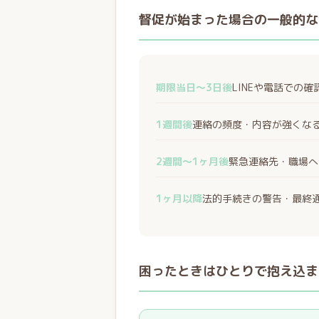
督促が始まった場合の一般的な
期限当日〜3日後
LINEや電話での
1週間後
連絡の頻度・内容が強くな
2週間〜1ヶ月後
緊急連絡先・職場へ
1ヶ月以降
法的手続きの警告・最終
困ったときはひとりで抱え込ま