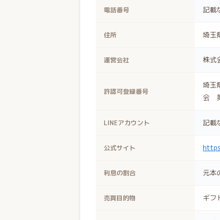
記載
電話番号
埼玉県
住所
株式
運営会社
埼玉
許認可登録番号
会 第
記載
LINEアカウント
https
公式サイト
元本
利息の割合
ギフ
売買目的物