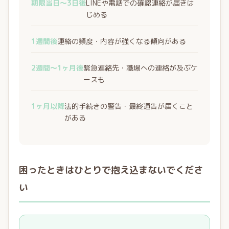
期限当日〜3日後
LINEや電話での確認連絡が届きは
じめる
1週間後
連絡の頻度・内容が強くなる傾向がある
2週間〜1ヶ月後
緊急連絡先・職場への連絡が及ぶケ
ースも
1ヶ月以降
法的手続きの警告・最終通告が届くこと
がある
困ったときはひとりで抱え込まないでくださ
い