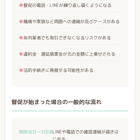
●
督促の電話・LINEが繰り返し届くようになる
●
職場や家族など周囲への連絡が及ぶケースがある
●
系列業者でも取引できなくなるリスクがある
●
違約金・遅延損害金が元の金額に上乗せされる
●
法的手続きに発展する可能性がある
督促が始まった場合の一般的な流れ
期限当日〜3日後
LINEや電話での確認連絡が届きは
じめる