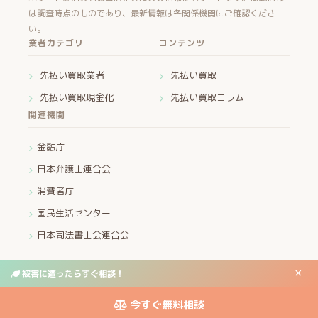
は調査時点のものであり、最新情報は各関係機関にご確認くださ
い。
業者カテゴリ
コンテンツ
先払い買取業者
先払い買取
先払い買取現金化
先払い買取コラム
関連機関
金融庁
日本弁護士連合会
消費者庁
国民生活センター
日本司法書士会連合会
×
被害に遭ったらすぐ相談！
運営者情報
プライバシーポリシー
お問い合わせ
© 2026 先払い買取・ヤミ金 被害救済センター All Rights Reserved.
今すぐ無料相談