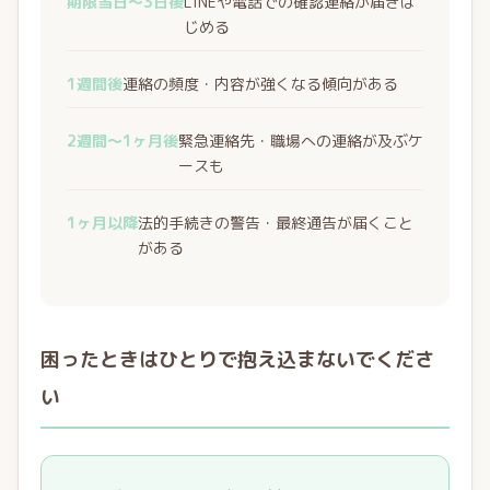
期限当日〜3日後
LINEや電話での確認連絡が届きは
じめる
1週間後
連絡の頻度・内容が強くなる傾向がある
2週間〜1ヶ月後
緊急連絡先・職場への連絡が及ぶケ
ースも
1ヶ月以降
法的手続きの警告・最終通告が届くこと
がある
困ったときはひとりで抱え込まないでくださ
い