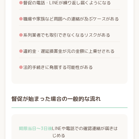
●
督促の電話・LINEが繰り返し届くようになる
●
職場や家族など周囲への連絡が及ぶケースがある
●
系列業者でも取引できなくなるリスクがある
●
違約金・遅延損害金が元の金額に上乗せされる
●
法的手続きに発展する可能性がある
督促が始まった場合の一般的な流れ
期限当日〜3日後
LINEや電話での確認連絡が届きは
じめる