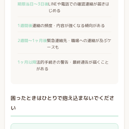
期限当日〜3日後
LINEや電話での確認連絡が届きは
じめる
1週間後
連絡の頻度・内容が強くなる傾向がある
2週間〜1ヶ月後
緊急連絡先・職場への連絡が及ぶケ
ースも
1ヶ月以降
法的手続きの警告・最終通告が届くこと
がある
困ったときはひとりで抱え込まないでくださ
い