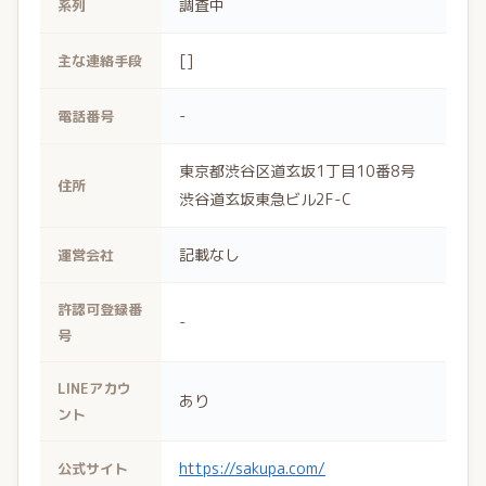
調査中
系列
[]
主な連絡手段
-
電話番号
東京都渋谷区道玄坂1丁目10番8号
住所
渋谷道玄坂東急ビル2F-C
記載なし
運営会社
許認可登録番
-
号
LINEアカウ
あり
ント
https://sakupa.com/
公式サイト