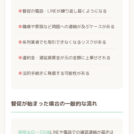
●
督促の電話・LINEが繰り返し届くようになる
●
職場や家族など周囲への連絡が及ぶケースがある
●
系列業者でも取引できなくなるリスクがある
●
違約金・遅延損害金が元の金額に上乗せされる
●
法的手続きに発展する可能性がある
督促が始まった場合の一般的な流れ
期限当日〜3日後
LINEや電話での確認連絡が届きは