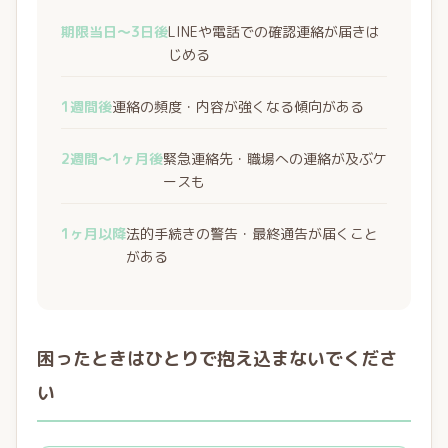
期限当日〜3日後
LINEや電話での確認連絡が届きは
じめる
1週間後
連絡の頻度・内容が強くなる傾向がある
2週間〜1ヶ月後
緊急連絡先・職場への連絡が及ぶケ
ースも
1ヶ月以降
法的手続きの警告・最終通告が届くこと
がある
困ったときはひとりで抱え込まないでくださ
い