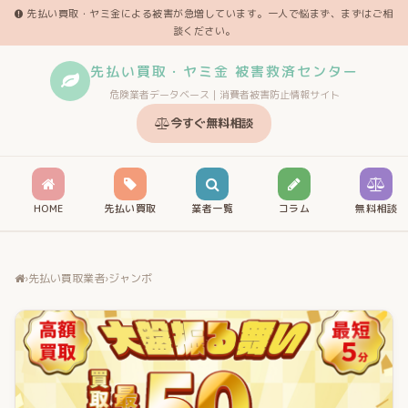
先払い買取・ヤミ金による被害が急増しています。一人で悩まず、まずはご相
談ください。
先払い買取・ヤミ金 被害救済センター
危険業者データベース｜消費者被害防止情報サイト
今すぐ無料相談
HOME
先払い買取
業者一覧
コラム
無料相談
›
先払い買取業者
›
ジャンボ