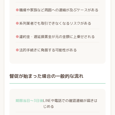
●
職場や家族など周囲への連絡が及ぶケースがある
●
系列業者でも取引できなくなるリスクがある
●
違約金・遅延損害金が元の金額に上乗せされる
●
法的手続きに発展する可能性がある
督促が始まった場合の一般的な流れ
期限当日〜3日後
LINEや電話での確認連絡が届きは
じめる