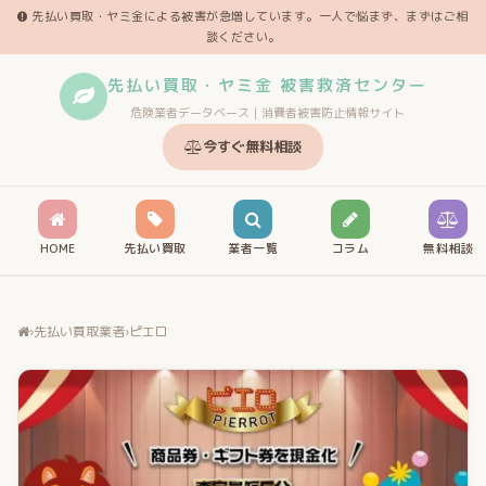
先払い買取・ヤミ金による被害が急増しています。一人で悩まず、まずはご相
談ください。
先払い買取・ヤミ金 被害救済センター
危険業者データベース｜消費者被害防止情報サイト
今すぐ無料相談
HOME
先払い買取
業者一覧
コラム
無料相談
›
先払い買取業者
›
ピエロ