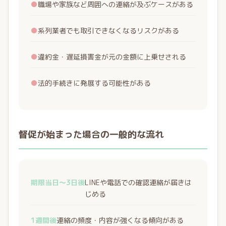
●
職場や家族など周囲への連絡が及ぶケースがある
●
系列業者でも取引できなくなるリスクがある
●
違約金・遅延損害金が元の金額に上乗せされる
●
法的手続きに発展する可能性がある
督促が始まった場合の一般的な流れ
期限当日〜3日後
LINEや電話での確認連絡が届きは
じめる
1週間後
連絡の頻度・内容が強くなる傾向がある