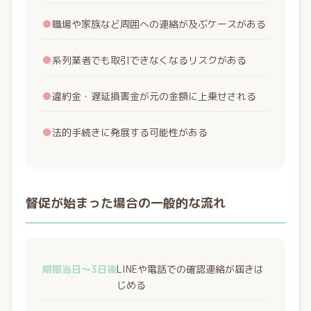
●
職場や家族など周囲への連絡が及ぶケースがある
●
系列業者でも取引できなくなるリスクがある
●
違約金・遅延損害金が元の金額に上乗せされる
●
法的手続きに発展する可能性がある
督促が始まった場合の一般的な流れ
期限当日〜3日後
LINEや電話での確認連絡が届きは
じめる